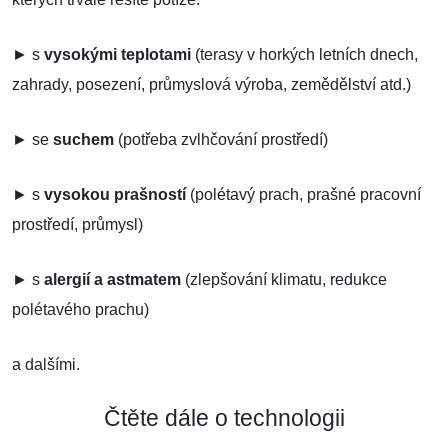
► s
vysokými teplotami
(terasy v horkých letních dnech,
zahrady, posezení, průmyslová výroba, zemědělství atd.)
► se
suchem
(potřeba zvlhčování prostředí)
► s
vysokou prašností
(polétavý prach, prašné pracovní
prostředí, průmysl)
► s
alergií a astmatem
(zlepšování klimatu, redukce
polétavého prachu)
a dalšími.
Čtěte dále o technologii