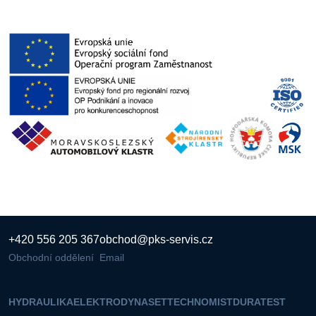
+420 556 205 367
obchod@pks-servis.cz
Obchodní oddělení
Email
HYDRAULIKA
ELEKTRO
DYNASET
TECHNOMIST
DURATEST