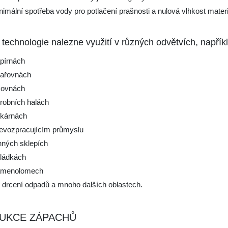
nimální spotřeba vody pro potlačení prašnosti a nulová vlhkost mater
technologie nalezne využití v různých odvětvích, napříkl
pírnách
ařovnách
sovnách
robních halách
kárnách
evozpracujícím průmyslu
nných sklepích
ládkách
menolomech
i drcení odpadů a mnoho dalších oblastech.
UKCE ZÁPACHŮ