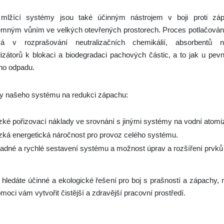
mlžící systémy jsou také účinným nástrojem v boji proti z
emným vůním ve velkých otevřených prostorech. Proces potlačován
vá v rozprašování neutralizačních chemikálií, absorbentů 
lizátorů k blokaci a biodegradaci pachových částic, a to jak u pevn
ho odpadu.
y našeho systému na redukci zápachu:
zké pořizovací náklady ve srovnání s jinými systémy na vodní atomiz
zká energetická náročnost pro provoz celého systému.
adné a rychlé sestavení systému a možnost úprav a rozšíření prvk
hledáte účinné a ekologické řešení pro boj s prašností a zápachy, 
moci vám vytvořit čistější a zdravější pracovní prostředí.