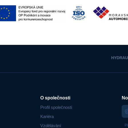
HYDRAU
O společnosti
No
Profil společnosti
Kariéra
P
Vzdělávání