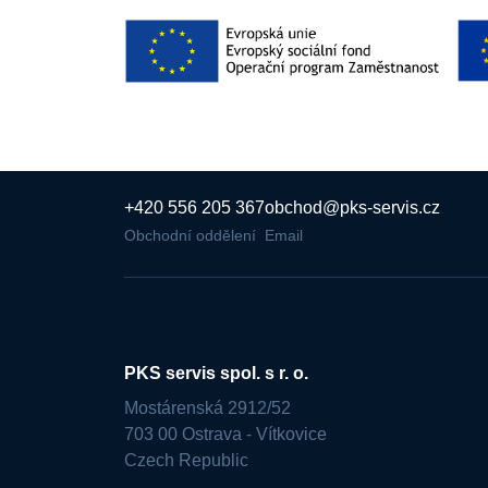
+420 556 205 367
obchod@pks-servis.cz
Obchodní oddělení
Email
PKS servis spol. s r. o.
Mostárenská 2912/52
703 00 Ostrava - Vítkovice
Czech Republic