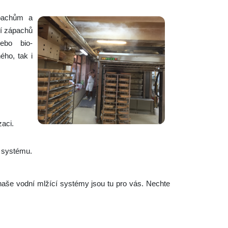
ápachům a
í zápachů
nebo bio-
ého, tak i
aci.
ů systému.
naše vodní mlžící systémy jsou tu pro vás. Nechte