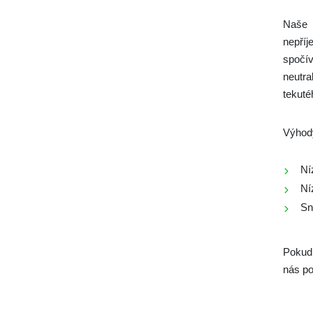
Naše 
nepříj
spočí
neutra
tekuté
Výhod
Ní
Ní
Sn
Pokud 
nás po