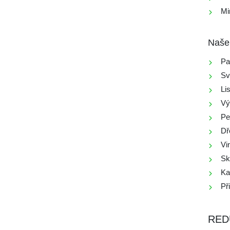
Mi
Naše 
Pa
Sv
Li
Vý
Pe
Dř
Vi
Sk
Ka
Př
RED