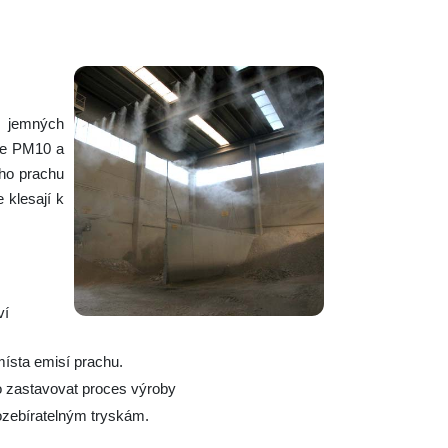
i jemných
ice PM10 a
ého prachu
 klesají k
ví
místa emisí prachu.
o zastavovat proces výroby
ozebíratelným tryskám.