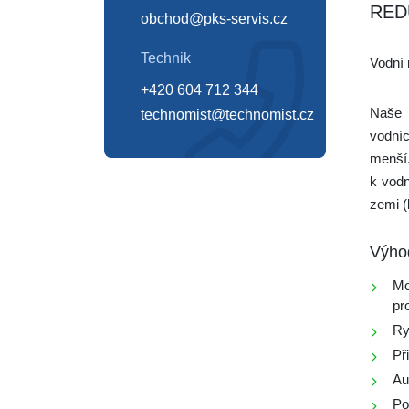
RED
obchod@pks-servis.cz
Technik
Vodní 
+420 604 712 344
Naše 
technomist@technomist.cz
vodníc
menší.
k vodn
zemi (
Výho
Mo
pr
Ry
Př
Au
Po