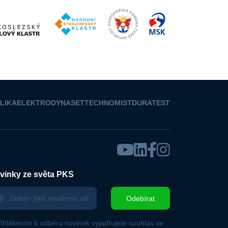
LIKA
ELEKTRO
DYNASET
TECHNOMIST
DURATEST
vinky ze světa PKS
Odebírat
řihlášením k odběru novinek vyjadřujete souhlas se