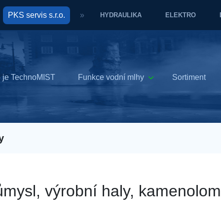
PKS servis s.r.o.
»
HYDRAULIKA
ELEKTRO
 je TechnoMIST
Funkce vodní mlhy
Sortiment
y
ůmysl, výrobní haly, kamenolo