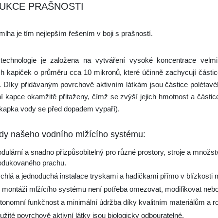
UKCE PRAŠNOSTI
mlha je tím nejlepším řešením v boji s prašností.
technologie je založena na vytváření vysoké koncentrace velm
h kapiček o průměru cca 10 mikronů, které účinně zachycují část
 Díky přidávaným povrchově aktivním látkám jsou částice polétav
í kapce okamžitě přitaženy, čímž se zvýší jejich hmotnost a částice
kapka vody se před dopadem vypaří).
dy našeho vodního mlžícího systému:
dulární a snadno přizpůsobitelný pro různé prostory, stroje a množst
odukovaného prachu.
chlá a jednoduchá instalace tryskami a hadičkami přímo v blízkosti 
i montáži mlžícího systému není potřeba omezovat, modifikovat neb
tonomní funkčnost a minimální údržba díky kvalitním materiálům a r
užité povrchově aktivní látky jsou biologicky odbouratelné.