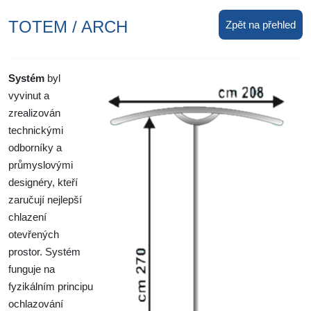
TOTEM / ARCH
Zpět na přehled
Systém
byl
vyvinut a
zrealizován
technickými
odborníky a
průmyslovými
designéry, kteří
zaručují nejlepší
chlazení
otevřených
prostor. Systém
funguje na
fyzikálním principu
ochlazování