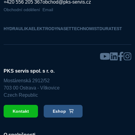
+420 556 205 367
obchod@pks-servis.cz
Obchodní oddělení
Email
HYDRAULIKA
ELEKTRO
DYNASET
TECHNOMIST
DURATEST
PKS servis spol. s r. o.
Mostárenská 2912/52
703 00 Ostrava - Vítkovice
Czech Republic
Kontakt
Eshop
O společnosti