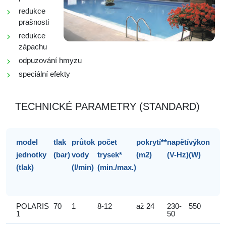
redukce
prašnosti
redukce
zápachu
odpuzování hmyzu
speciální efekty
TECHNICKÉ PARAMETRY (STANDARD)
model
tlak
průtok
počet
pokrytí**
napětí
výkon
jednotky
(bar)
vody
trysek*
(m2)
(V-Hz)
(W)
(tlak)
(l/min)
(min./max.)
POLARIS
70
1
8-12
až 24
230-
550
1
50