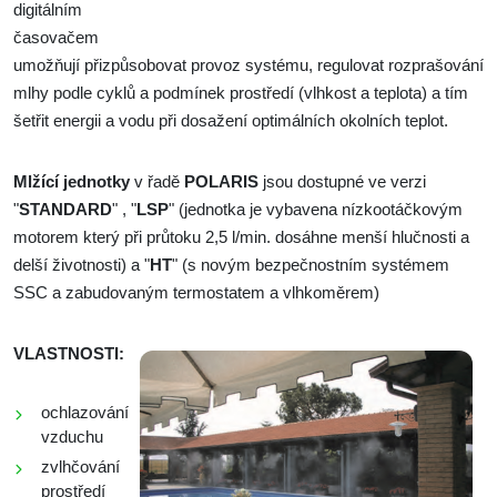
digitálním
časovačem
umožňují přizpůsobovat provoz systému, regulovat rozprašování
mlhy podle cyklů a podmínek prostředí (vlhkost a teplota) a tím
šetřit energii a vodu při dosažení optimálních okolních teplot.
Mlžící jednotky
v řadě
POLARIS
jsou dostupné ve verzi
"
STANDARD
" , "
LSP
" (jednotka je vybavena nízkootáčkovým
motorem který při průtoku 2,5 l/min. dosáhne menší hlučnosti a
delší životnosti) a "
HT
" (s novým bezpečnostním systémem
SSC a zabudovaným termostatem a vlhkoměrem)
VLASTNOSTI:
ochlazování
vzduchu
zvlhčování
prostředí