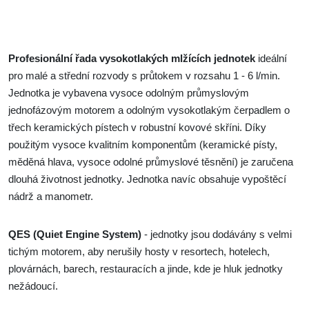
Profesionální řada vysokotlakých mlžících jednotek
ideální
pro malé a střední rozvody s průtokem v rozsahu 1 - 6 l/min.
Jednotka je vybavena vysoce odolným průmyslovým
jednofázovým motorem a odolným vysokotlakým čerpadlem o
třech keramických pístech v robustní kovové skříni. Díky
použitým vysoce kvalitním komponentům (keramické písty,
měděná hlava, vysoce odolné průmyslové těsnění) je zaručena
dlouhá životnost jednotky. Jednotka navíc obsahuje vypoštěcí
nádrž a manometr.
QES (Quiet Engine System)
- jednotky jsou dodávány s velmi
tichým motorem, aby nerušily hosty v resortech, hotelech,
plovárnách, barech, restauracích a jinde, kde je hluk jednotky
nežádoucí.