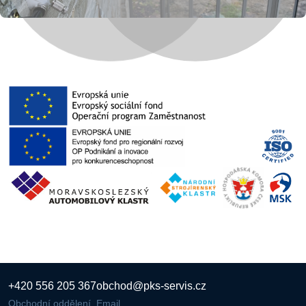
+420 556 205 367
obchod@pks-servis.cz
Obchodní oddělení
Email