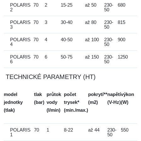
POLARIS
70
2
15-25
až 50
230-
680
2
50
POLARIS
70
3
30-40
až 80
230-
815
3
50
POLARIS
70
4
40-50
až 100
230-
900
4
50
POLARIS
70
6
50-75
až 150
230-
1250
6
50
TECHNICKÉ PARAMETRY (HT)
model
tlak
průtok
počet
pokrytí**
napětí
výkon
jednotky
(bar)
vody
trysek*
(m2)
(V-Hz)
(W)
(tlak)
(l/min)
(min./max.)
POLARIS
70
1
8-22
až 44
230-
550
1
50