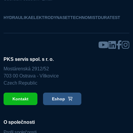
HYDRAULIKA
ELEKTRO
DYNASET
TECHNOMIST
DURATEST
PKS servis spol. s r. o.
Mostárenská 2912/52
703 00 Ostrava - Vítkovice
Czech Republic
Kontakt
Eshop
O společnosti
Profil společnosti