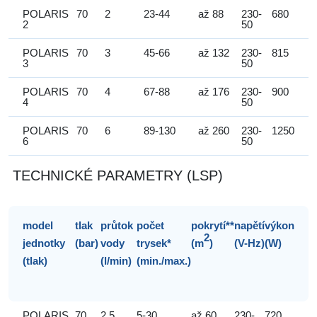
POLARIS
70
2
23-44
až 88
230-
680
2
50
POLARIS
70
3
45-66
až 132
230-
815
3
50
POLARIS
70
4
67-88
až 176
230-
900
4
50
POLARIS
70
6
89-130
až 260
230-
1250
6
50
TECHNICKÉ PARAMETRY (LSP)
model
tlak
průtok
počet
pokrytí**
napětí
výkon
2
jednotky
(bar)
vody
trysek*
(m
)
(V-Hz)
(W)
(tlak)
(l/min)
(min./max.)
POLARIS
70
2,5
5-30
až 60
230-
720